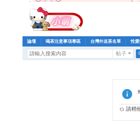
論壇
喝茶注意事項專區
台灣外送茶名單
性愛
帖子
請稍候.