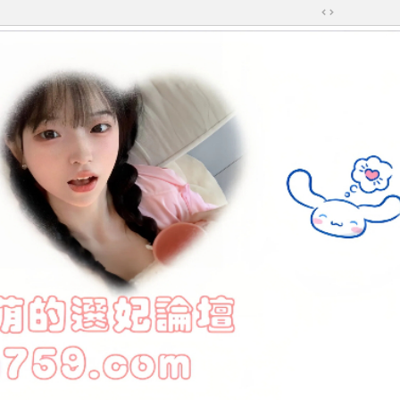
切
換
到
寬
版