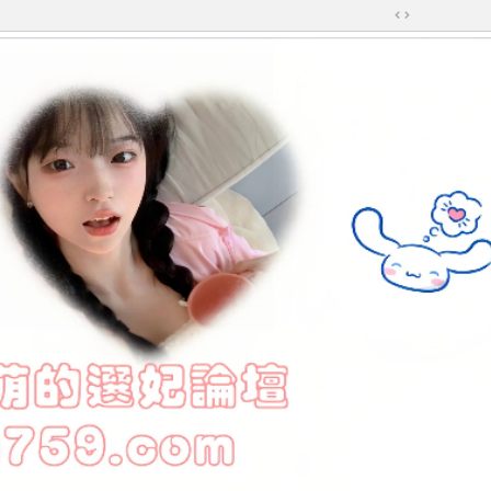
切
換
到
寬
版