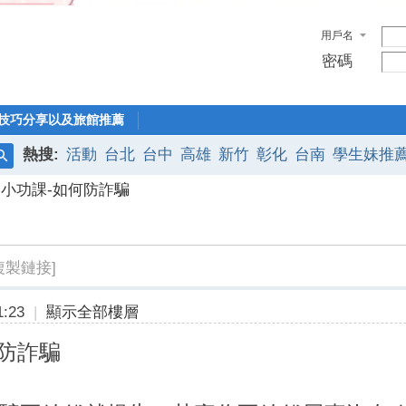
用戶名
密碼
技巧分享以及旅館推薦
熱搜:
活動
台北
台中
高雄
新竹
彰化
台南
學生妹推
搜
日小功課-如何防詐騙
索
複製鏈接]
:23
|
顯示全部樓層
何防詐騙