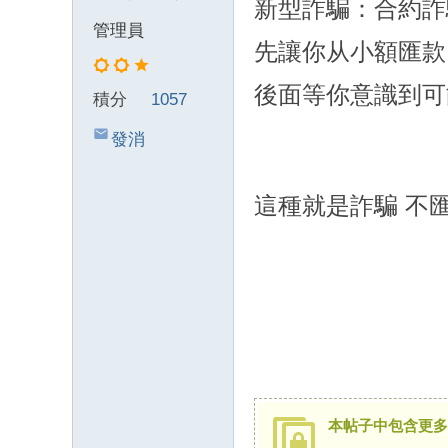
新型詐騙：合約詐
賴
管理員
先讓你从小額匯
kz
m
後面等你意識到可
積分
1057
52
0/
發消
六
息
年
這種就是詐騙 不
口
碑
外
送
gl
ee
zy
本帖子中包含更多
搜