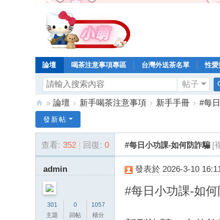
論壇
喝茶注意事項專區
台灣外送茶名單
性愛
帖子
»
論壇
›
新手喝茶注意事項
›
新手手冊
›
#每
小
發新帖
萌
查看:
352
|
回復:
0
[
#每日小功課-如何防詐騙
台
灣
admin
發表於 2026-3-10 16:11
外
送
#每日小功課-如
茶
301
0
1057
主題
回帖
積分
加