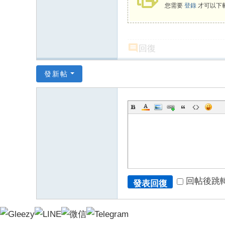
索
您需要
登錄
才可以下
kz
m
回復
52
0
發新帖
了
解
妹
妹
回帖後跳
發表回復