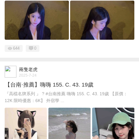
644
0
兩隻老虎
2025-7-24
【台南·推薦】嗨嗨 155. C. 43. 19歲
『高檔名牌系列 』 ? #台南推薦 嗨嗨 155. C. 43. 19歲 【原價：
12K 限時優惠：6K】 外宿學 ...