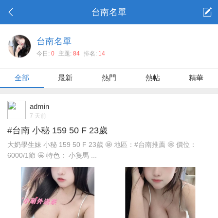
台南名單
台南名單
今日:
0
主題:
84
排名:
14
全部
最新
熱門
熱帖
精華
admin
7 天前
#台南 小秘 159 50 F 23歲
大奶學生妹 小秘 159 50 F 23歲 🤩 地區：#台南推薦 🤩 價位：
6000/1節 🤩 特色： 小隻馬 ...