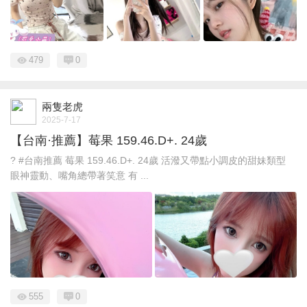
479
0
兩隻老虎
2025-7-17
【台南·推薦】莓果 159.46.D+. 24歲
? #台南推薦 莓果 159.46.D+. 24歲 活潑又帶點小調皮的甜妹類型
眼神靈動、嘴角總帶著笑意 有 ...
555
0