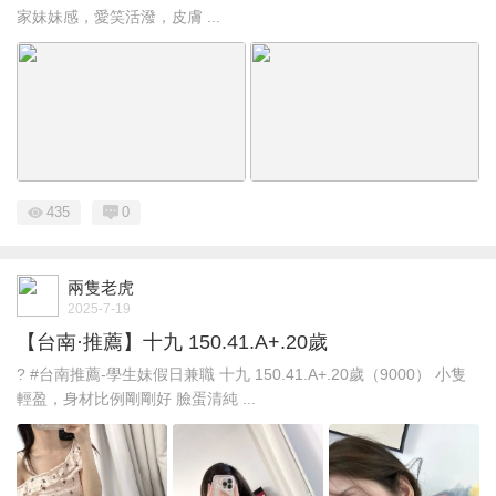
家妹妹感，愛笑活潑，皮膚 ...
435
0
兩隻老虎
2025-7-19
【台南·推薦】十九 150.41.A+.20歲
? #台南推薦-學生妹假日兼職 十九 150.41.A+.20歲（9000） 小隻
輕盈，身材比例剛剛好 臉蛋清純 ...