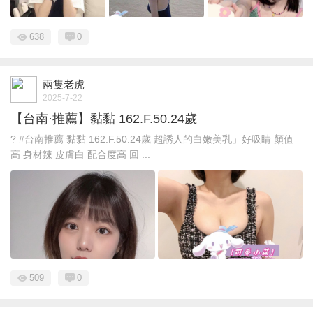
638
0
兩隻老虎
2025-7-22
【台南·推薦】黏黏 162.F.50.24歲
? #台南推薦 黏黏 162.F.50.24歲 超誘人的白嫩美乳」好吸睛 顏值
高 身材辣 皮膚白 配合度高 回 ...
509
0