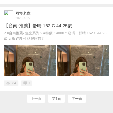
兩隻老虎
2025-7-15
【台南·推薦】舒晴 162.C.44.25歲
? #台南推薦- 無套系列 ? #特價：4000 ? 密碼：舒晴 162.C.44.25
歲 人很好聊 性格很阿莎力 ...
584
0
上一頁
第1頁
下一頁