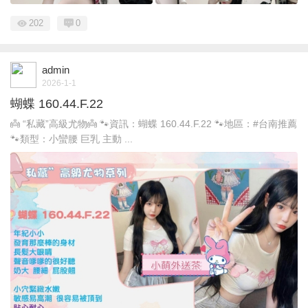
202
0
admin
2026-1-1
蝴蝶 160.44.F.22
👼 “私藏”高級尤物👼 🐾資訊：蝴蝶 160.44.F.22 🐾地區：#台南推薦
🐾類型：小蠻腰 巨乳 主動 ...