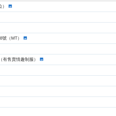
位）
8號（MT）
（有售賣情趣制服）