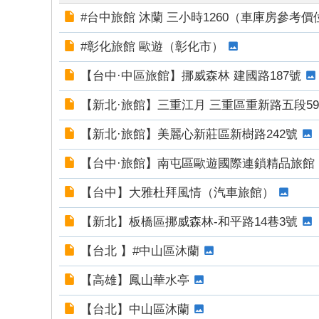
賴
#台中旅館 沐蘭 三小時1260（車庫房參考價
kz
#彰化旅館 歐遊（彰化市）
m
【台中·中區旅館】挪威森林 建國路187號
52
0/
【新北·旅館】三重江月 三重區重新路五段59
六
【新北·旅館】美麗心新莊區新樹路242號
年
口
【台中·旅館】南屯區歐遊國際連鎖精品旅館
碑
【台中】大雅杜拜風情（汽車旅館）
外
【新北】板橋區挪威森林-和平路14巷3號
送
gl
【台北 】#中山區沐蘭
ee
【高雄】鳳山華水亭
zy
搜
【台北】中山區沐蘭