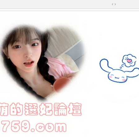
切
換
到
寬
版