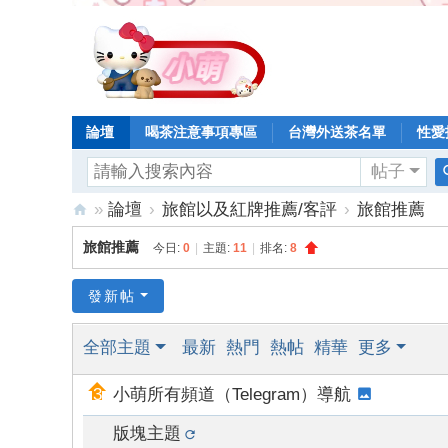
論壇
喝茶注意事項專區
台灣外送茶名單
性愛
帖子
»
論壇
›
旅館以及紅牌推薦/客評
›
旅館推薦
小
旅館推薦
今日:
0
|
主題:
11
|
排名:
8
萌
台
發新帖
灣
全部主題
最新
熱門
熱帖
精華
更多
外
送
小萌所有頻道（Telegram）導航
茶
版塊主題
加