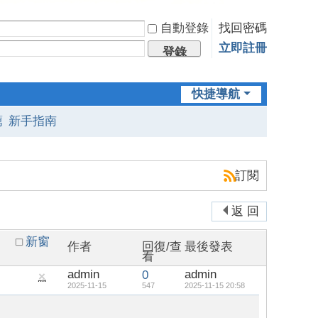
自動登錄
找回密碼
立即註冊
登錄
快捷導航
薦
新手指南
訂閱
返 回
新窗
作者
回復/查
最後發表
看
admin
admin
0
隱
2025-11-15
547
2025-11-15 20:58
藏
置
頂