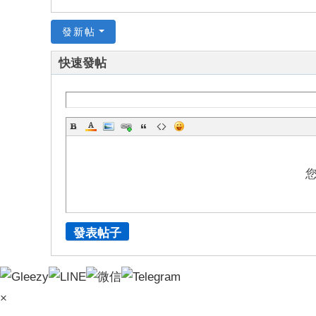
索
kz
發新帖
m
快速發帖
52
0
了
解
妹
妹
發表帖子
×