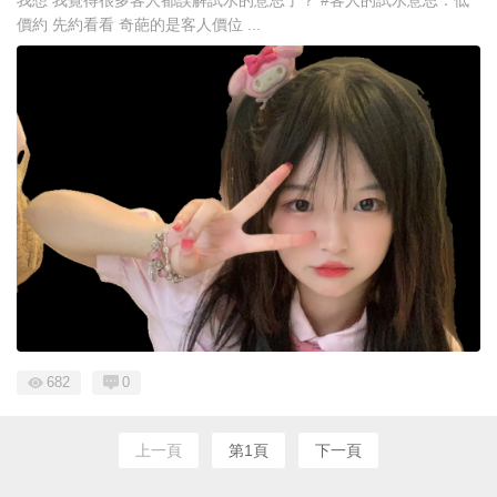
價約 先約看看 奇葩的是客人價位 ...
682
0
上一頁
第1頁
下一頁