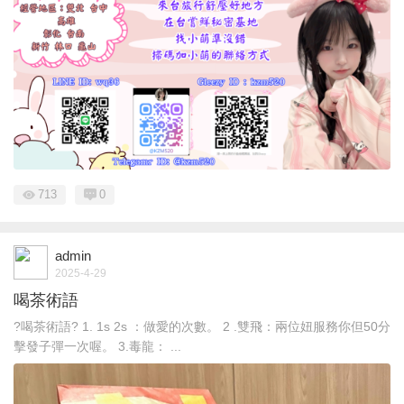
713
0
admin
2025-4-29
喝茶術語
?喝茶術語? 1. 1s 2s ：做愛的次數。 2 .雙飛：兩位妞服務你但50分
擊發子彈一次喔。 3.毒龍： ...