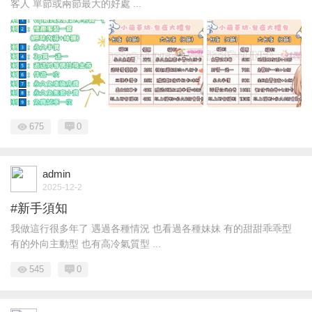
客人 單節或兩節最大的好處 ...
675
0
admin
2025-12-2
#新手須知
我做這行很多年了 遇過各種情況 也看過各種妹妹 有的甜甜乖乖型
有的外向主動型 也有高冷氣質型 ...
545
0