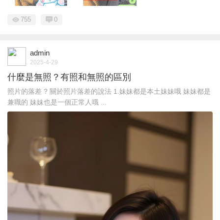
755
0
admin
2025-4-29
什麼是無照？有照和無照的區別
照片的落差 ? 關於照片落差的說法 1.妹妹都是本土妹妹哦 妹妹都是
兼職的 妹妹也是一個正常人哦 ...