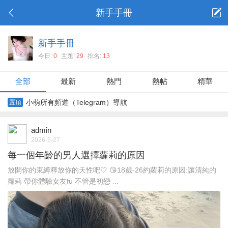
新手手冊
新手手冊
今日:
0
主題:
29
排名:
13
全部
最新
熱門
熱帖
精華
小萌所有頻道（Telegram）導航
置頂
admin
2026-5-27
每一個年齡的男人選擇蘿莉的原因
放開你的束縛釋放你的天性吧🤍 😘18歲-26約蘿莉的原因:讓清純的
蘿莉 帶你體驗女友fu 不管是初戀 ...