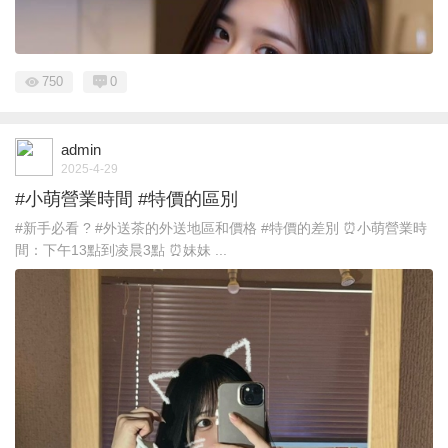
750
0
admin
2025-4-29
#小萌營業時間 #特價的區別
#新手必看 ? #外送茶的外送地區和價格 #特價的差別 ⏰小萌營業時
間：下午13點到凌晨3點 ⏰妹妹 ...