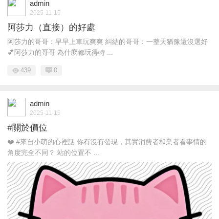
admin
2025-11-15
阿莎力（直接）的好處
阿莎力的哥哥：早早上車玩爽爽 糾結的哥哥：一整天猶豫還沒選好
💕阿莎力的哥哥 為什麼都玩得特 ...
439
0
admin
2025-11-15
#關於價位
❤️ #來自小萌的心裡話 你有沒有發現，其實消費者和業者看事情的
角度完全不同？ 站的位置不 ...