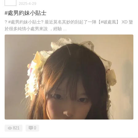
2025-4-29
#處男約妹小貼士
? #處男約妹小貼士? 最近莫名其妙的刮起了一陣【#破處風】 XD 鑒
於很多純情小處男來說 ，經驗 ...
821
0